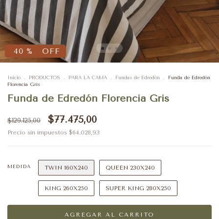
40
%
OFF
Inicio
.
PRODUCTOS
.
PARA LA CAMA
.
Fundas de Edredón
.
Funda de Edredón
Florencia Gris
Funda de Edredón Florencia Gris
$77.475,00
$129.125,00
Precio sin impuestos
$64.028,93
MEDIDA
TWIN 160X240
QUEEN 230X240
KING 260X250
SUPER KING 280X250