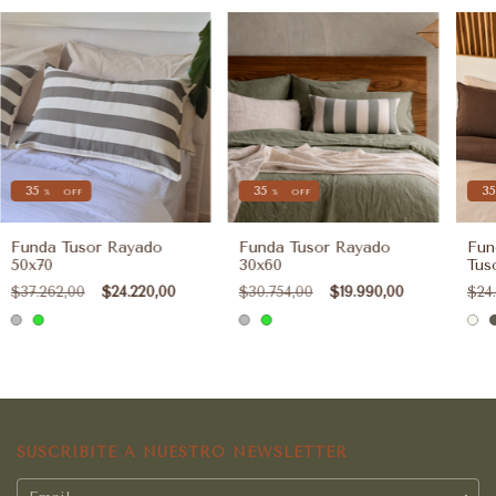
35
35
35
%
OFF
%
OFF
Funda Tusor Rayado
Funda Tusor Rayado
Fun
50x70
30x60
Tus
$37.262,00
$24.220,00
$30.754,00
$19.990,00
$24
SUSCRIBITE A NUESTRO NEWSLETTER