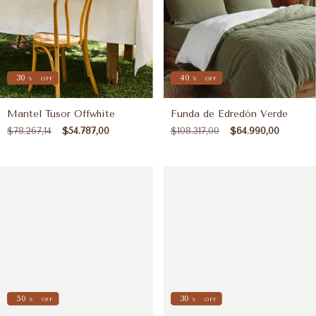
30
40
%
OFF
%
OFF
Mantel Tusor Offwhite
Funda de Edredón Verde
$78.267,14
$54.787,00
$108.317,00
$64.990,00
50
30
%
OFF
%
OFF