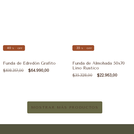
40
35
%
OFF
%
OFF
Funda de Edredón Grafito
Funda de Almohada 50x70
Lino Rustico
$108.317,00
$64.990,00
$35.328,00
$22.963,00
MOSTRAR MÁS PRODUCTOS