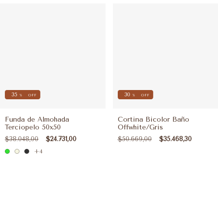
35
30
%
OFF
%
OFF
Funda de Almohada
Cortina Bicolor Baño
Terciopelo 50x50
Offwhite/Gris
$38.048,00
$24.731,00
$50.669,00
$35.468,30
+4