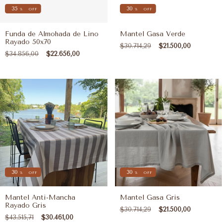
35
30
%
OFF
%
OFF
Funda de Almohada de Lino
Mantel Gasa Verde
Rayado 50x70
$30.714,29
$21.500,00
$34.856,00
$22.656,00
30
30
%
OFF
%
OFF
Mantel Anti-Mancha
Mantel Gasa Gris
Rayado Gris
$30.714,29
$21.500,00
$43.515,71
$30.461,00