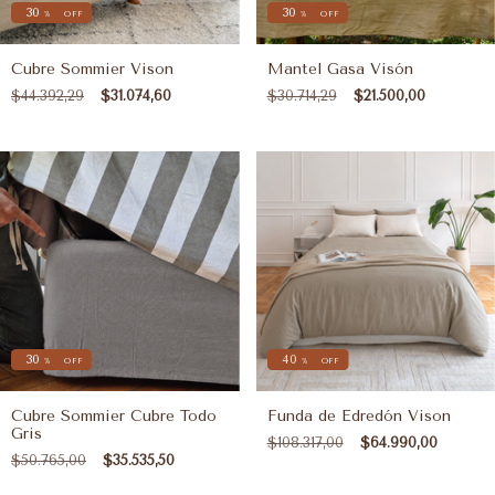
30
30
%
OFF
%
OFF
Cubre Sommier Vison
Mantel Gasa Visón
$44.392,29
$31.074,60
$30.714,29
$21.500,00
30
40
%
OFF
%
OFF
Cubre Sommier Cubre Todo
Funda de Edredón Vison
Gris
$108.317,00
$64.990,00
$50.765,00
$35.535,50