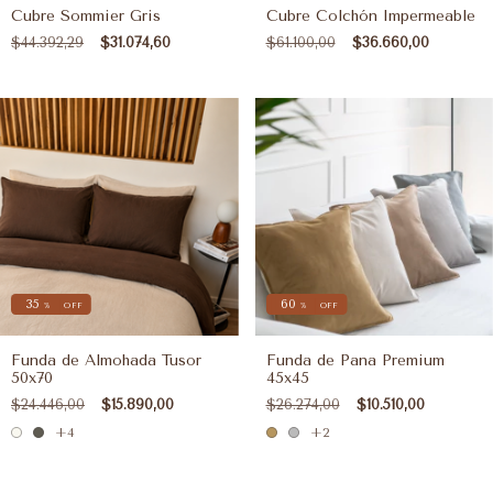
Cubre Sommier Gris
Cubre Colchón Impermeable
$44.392,29
$31.074,60
$61.100,00
$36.660,00
35
60
%
OFF
%
OFF
Funda de Almohada Tusor
Funda de Pana Premium
50x70
45x45
$24.446,00
$15.890,00
$26.274,00
$10.510,00
+4
+2