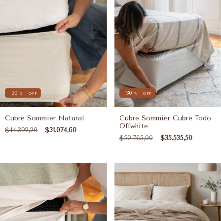
30
30
%
OFF
%
OFF
Cubre Sommier Natural
Cubre Sommier Cubre Todo
Offwhite
$44.392,29
$31.074,60
$50.765,00
$35.535,50