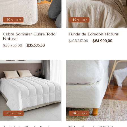
30
40
%
OFF
%
OFF
Cubre Sommier Cubre Todo
Funda de Edredón Natural
Natural
$108.317,00
$64.990,00
$50.765,00
$35.535,50
50
30
%
OFF
%
OFF