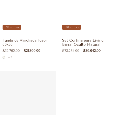
35
50
%
OFF
%
OFF
Funda de Almohada Tusor
Set Cortina para Living
60x90
Barral Oculto Natural
$32.762,00
$21.300,00
$73.284,00
$36.642,00
+3