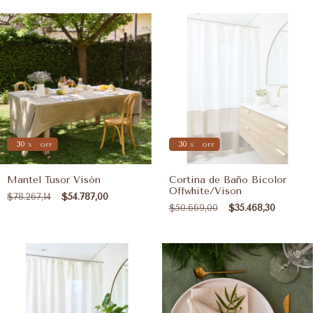
30
30
%
OFF
%
OFF
Mantel Tusor Visón
Cortina de Baño Bicolor
Offwhite/Vison
$78.267,14
$54.787,00
$50.669,00
$35.468,30