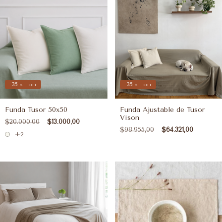
35
35
%
OFF
%
OFF
Funda Tusor 50x50
Funda Ajustable de Tusor
Vison
$20.000,00
$13.000,00
$98.955,00
$64.321,00
+2