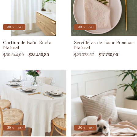
30
30
%
OFF
%
OFF
Cortina de Baño Recta
Servilletas de Tusor Premium
Natural
Natural
$50.644,00
$35.450,80
$25.328,57
$17.730,00
30
50
%
OFF
%
OFF