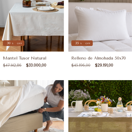
30
35
%
OFF
%
OFF
Mantel Tusor Natural
Relleno de Almohada 50x70
$47.142,86
$33.000,00
$45.196,00
$29.191,00