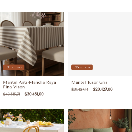
30
35
%
OFF
%
OFF
Mantel Anti-Mancha Raya
Mantel Tusor Gris
Fina Vison
$31.427,14
$20.427,00
$43.515,71
$30.461,00