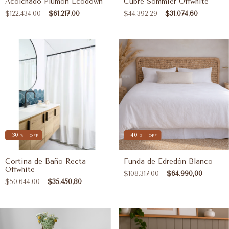
Acolchado Plumón Ecodown
Cubre Sommier Offwhite
$122.434,00
$61.217,00
$44.392,29
$31.074,60
30
40
%
OFF
%
OFF
Cortina de Baño Recta
Funda de Edredón Blanco
Offwhite
$108.317,00
$64.990,00
$50.644,00
$35.450,80