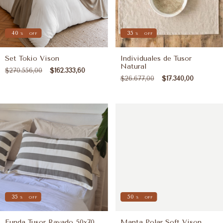
40
35
%
OFF
%
OFF
Set Tokio Vison
Individuales de Tusor
Natural
$270.556,00
$162.333,60
$26.677,00
$17.340,00
35
50
%
OFF
%
OFF
Funda Tusor Rayado 50x70
Manta Polar Soft Vison