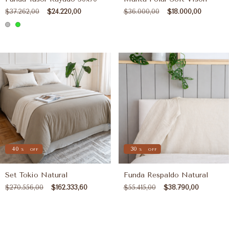
$37.262,00
$24.220,00
$36.000,00
$18.000,00
40
30
%
OFF
%
OFF
Set Tokio Natural
Funda Respaldo Natural
$270.556,00
$162.333,60
$55.415,00
$38.790,00