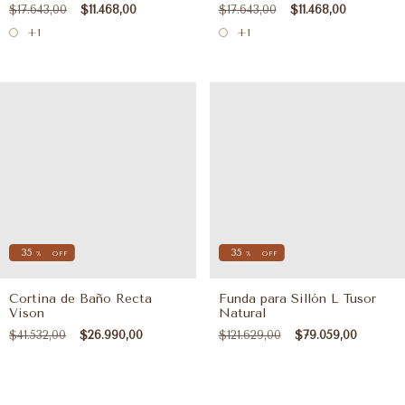
$17.643,00
$11.468,00
$17.643,00
$11.468,00
+1
+1
35
35
%
OFF
%
OFF
Cortina de Baño Recta
Funda para Sillón L Tusor
Vison
Natural
$41.532,00
$26.990,00
$121.629,00
$79.059,00