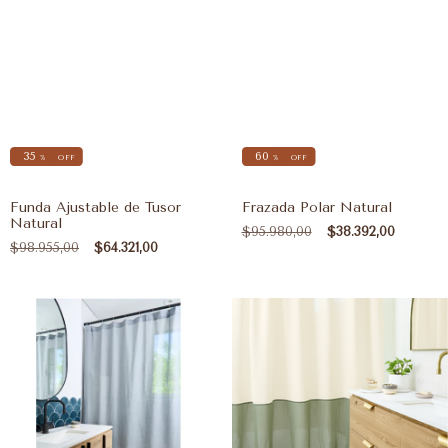
35
60
%
OFF
%
OFF
Funda Ajustable de Tusor
Frazada Polar Natural
Natural
$95.980,00
$38.392,00
$98.955,00
$64.321,00