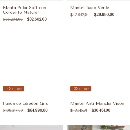
Manta Polar Soft con
Mantel Tusor Verde
Corderito Natural
$42.842,86
$29.990,00
$65.204,00
$32.602,00
40
30
%
OFF
%
OFF
Funda de Edredón Gris
Mantel Anti-Mancha Vison
$108.317,00
$64.990,00
$43.515,71
$30.461,00