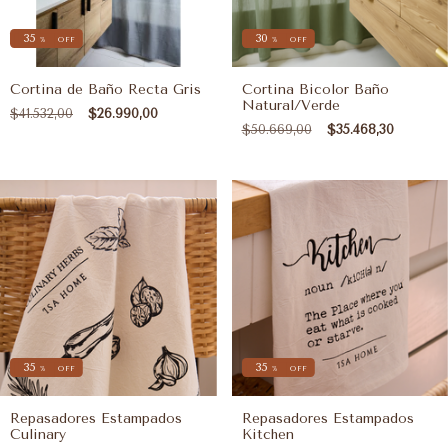
35
30
%
OFF
%
OFF
Cortina de Baño Recta Gris
Cortina Bicolor Baño
Natural/Verde
$41.532,00
$26.990,00
$50.669,00
$35.468,30
35
35
%
OFF
%
OFF
Repasadores Estampados
Repasadores Estampados
Culinary
Kitchen