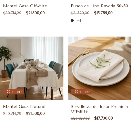
Mantel Gasa Offwhite
Funda de Lino Rayada 50x50
$30.714,29
$21.500,00
$31.529,00
$15.765,00
+1
30
30
%
OFF
%
OFF
Mantel Gasa Natural
Servilletas de Tusor Premium
Offwhite
$30.714,29
$21.500,00
$25.328,57
$17.730,00