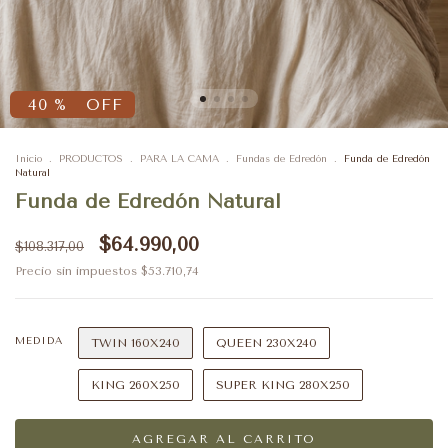
40
%
OFF
Inicio
.
PRODUCTOS
.
PARA LA CAMA
.
Fundas de Edredón
.
Funda de Edredón
Natural
Funda de Edredón Natural
$64.990,00
$108.317,00
Precio sin impuestos
$53.710,74
MEDIDA
TWIN 160X240
QUEEN 230X240
KING 260X250
SUPER KING 280X250