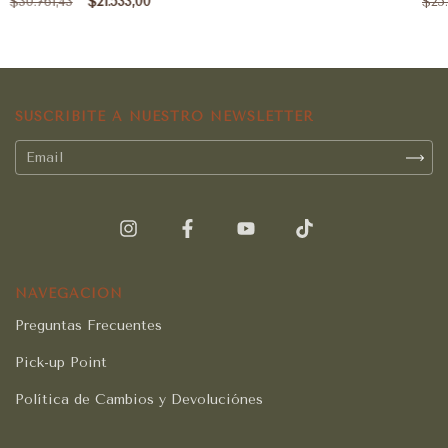
$30.761,43
$21.533,00
$25.
SUSCRIBITE A NUESTRO NEWSLETTER
NAVEGACIÓN
Preguntas Frecuentes
Pick-up Point
Política de Cambios y Devoluciónes