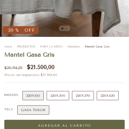
30
%
OFF
Inicio
.
PRODUCTOS
.
PARA LA MESA
.
Manteles
.
Mantel Gasa Gris
Mantel Gasa Gris
$21.500,00
$30.714,29
Precio sin impuestos
$17.768,60
MEDIDA
220X150
220X300
220X370
220X420
TELA
GASA TUSOR