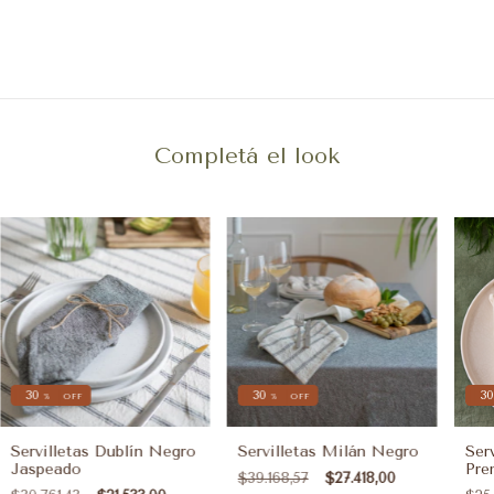
Completá el look
30
30
30
%
OFF
%
OFF
Servilletas Dublín Negro
Servilletas Milán Negro
Ser
Jaspeado
Pre
$39.168,57
$27.418,00