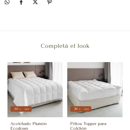
Completá el look
50
30
%
OFF
%
OFF
Acolchado Plumón
Pillow Topper para
Ecodown
Colchón